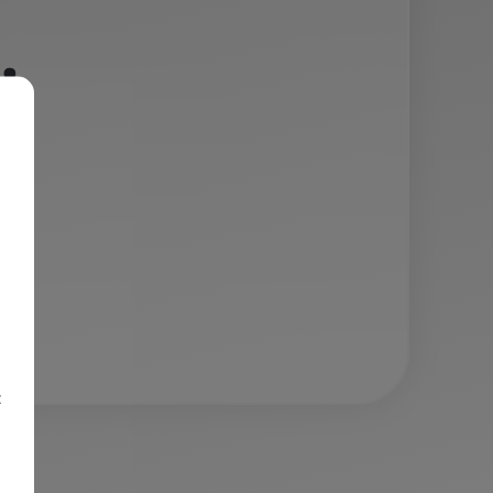
.
.
z