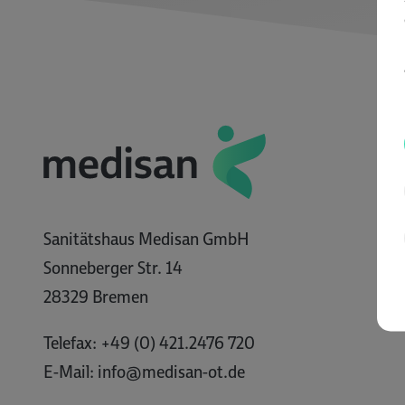
Sanitätshaus Medisan GmbH
Sonneberger Str. 14
28329 Bremen
Telefax: +49 (0) 421.2476 720
E-Mail:
info@medisan-ot.de